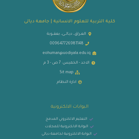
كلية التربية للعلوم الانسانية | جامعة ديالى
العـراق، ديـالــى، بعقــوبة
009647726981148
eohuman@uodiyala.edu.iq
الاحد - الخميس: 7 ص - 3 م
Sit map
ادارة النظام
البوابات الالكترونية
التعليم الالكتروني المدمج
البوابة الالكترونية للمجلات
البوابة الالكترونية لجامعة ديالى