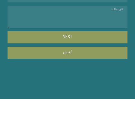
NEXT
أرسل
Copyright © 2023 coehuman.uodiyala.edu.iq, All Rights
Reserved | website by MISBARcom