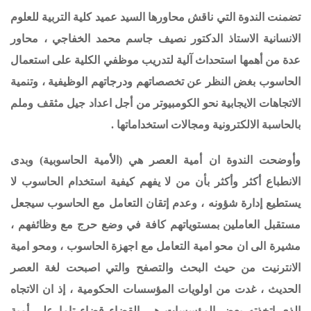
تضمنت الندوة التي ناقش محاورها السيد عميد كلية التربية للعلوم
الانسانية الاستاذ الدكتور نصيف جاسم محمد الخفاجي ، محاور
عدة من أهمها استحداث آلية لتدريب موظفي الكلية على استعمال
الحاسوب بغض النظر عن تخصصاتهم ودرجاتهم الوظيفية ، وتنمية
الاتجاهات الايجابية نحو الكومبيوتر من أجل اعداد جيل مثقف وملم
بالحاسبة الالكترونية ومجالات استخداماتها .
وأوضحت الندوة ان أمية العصر هي (الأمية الحاسوبية) وبدى
الانطباع أكثر وأكثر بأن من لا يفهم كيفية استخدام الحاسوب لا
يستطيع إدارة شؤونه
،
وعدم إتقان التعامل مع الحاسوب سيجعل
مستقبل العاملين بمستوياتهم كافة في وضع حرج مع وظائفهم ،
مشيرة الى ان
محو امية التعامل مع اجهزة الحاسوب ، ومحو امية
الانترنيت من حيث البحث والتصفح والتي اصبحت لغة العصر
الحديث ، غدت من اولويات المؤسسات الحكومية ، إذ ان الاتجاه
الذي اتخذته بعض المؤسسات هي القضاء قضاء تاما على أمية