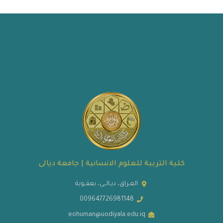
كلية التربية للعلوم الانسانية | جامعة ديالى
العـراق، ديـالــى، بعقــوبة
009647726981148
eohuman@uodiyala.edu.iq