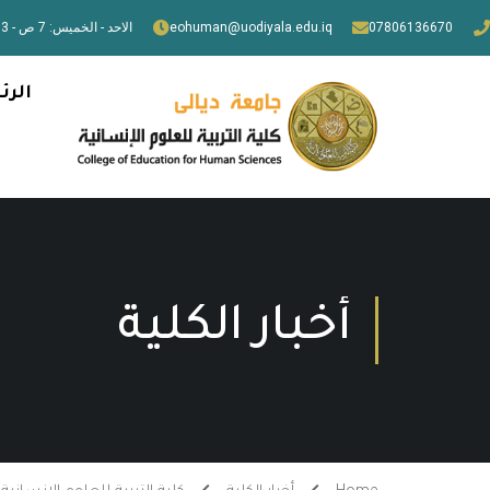
07806136670
eohuman@uodiyala.edu.iq
الاحد - الخميس: 7 ص - 3 م
الرئ
أخبار الكلية