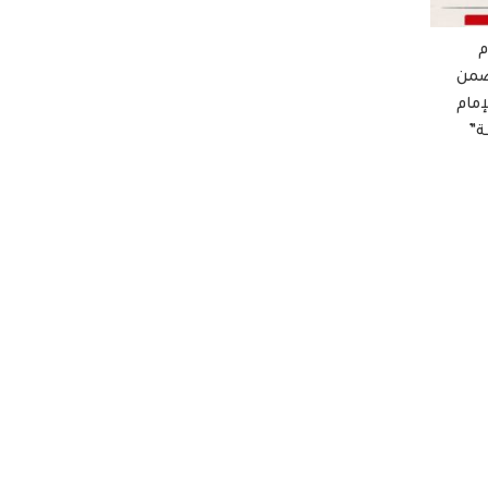
م
ضمن
إمام
ة”