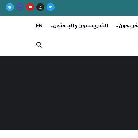
خريجون
التدريسيون والباحثون
EN