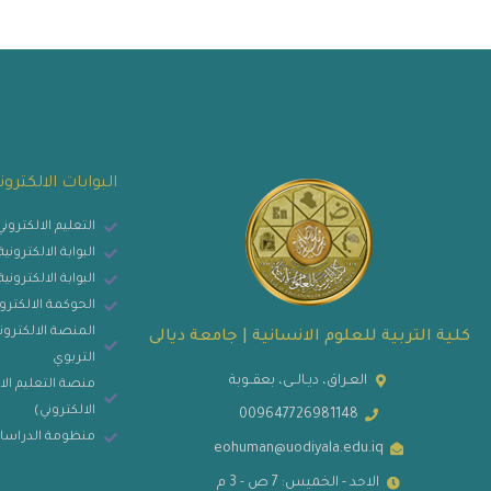
البوابات الالكترون
التعليم الالكترون
البوابة الالكترون
البوابة الالكتروني
الحوكمة الالكترو
المنصة الالكتروني
كلية التربية للعلوم الانسانية | جامعة ديالى
التربوي
العـراق، ديـالــى، بعقــوبة
منصة التعليم الا
الالكتروني)
009647726981148
منظومة الدراسات
eohuman@uodiyala.edu.iq
الاحد - الخميس: 7 ص - 3 م