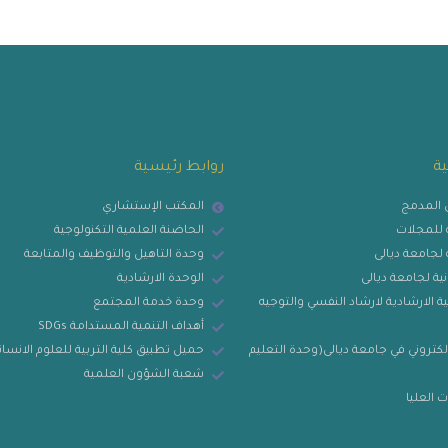
ية
روابط رئيسية
ي المدمج
المكتب الإستشاري
ية للمجلات
الحاضنة العلمية التكنولوجية
ة لجامعة ديالى
وحدة التاهيل والتوظيف والمتابعة
نية لجامعة ديالى
الوحدة الارشادية
ة الارشادية لارشاد النفسي والتوجيه
وحدة خدمة المجتمع
أهداف التنمية المستدامة SDGs
لكتروني في جامعة ديالى(وحدة التعليم
حميل تطبيق كلية التربية للعلوم الانسان
شعبة الشؤون العلمية
 العليا