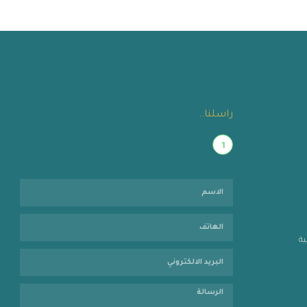
راسلنا..
1
ية