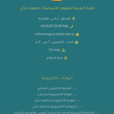
كلية التربية للعلوم الانسانية | جامعة ديالى
العـراق، ديـالــى، بعقــوبة
009647726981148
eohuman@uodiyala.edu.iq
الاحد - الخميس: 7 ص - 3 م
Sit map
ادارة النظام
البوابات الالكترونية
التعليم الالكتروني المدمج
البوابة الالكترونية للمجلات
البوابة الالكترونية لجامعة ديالى
الحوكمة الالكترونية لجامعة ديالى
المنصة الالكترونية الارشادية لارشاد النفسي والتوجيه التربوي