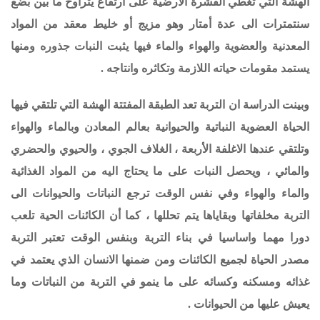
الهشة التي تغطي القشرة الأرضية على ارتفاع يتراوح ما بين بضع
سنتمترات الى عدة أمتار وهو مزيج أو خليط معقد من المواد
المعدنية والعضوية والهواء والماء فيها يثبت النبات جذوره ومنها
يستمد مقومات حياته اللازمة وتكاثره وانتاجه .
وبينت الدراسة ان التربة تعد الطبقة المفتتة الهشة التي تلتقي فيها
الحياة العضوية النباتية والحيوانية بعالم المعادن وبالماء والهواء
وتلتقي
عندها
الاغلفة الأربعة ، الغلاف الجوي ، والحيوي والحضري
والمائي ، ويحصل النبات على ما يحتاج اليه من المواد الغذائية
والماء والهواء وفي نفس الوقت ترجع النباتات والحيوانات الى
التربة مخلفاتها وبقاياها يتم تحللها ، كما أن الكائنات الحية تلعب
دورا مهما واساسيا في بناء التربة وبنفس الوقت تعتبر التربة
مصدر الحياة لجميع الكائنات ومن ضمنها الانسان الذي يعتمد في
غذائه ومسكنه وكسائه على ما ينمو في التربة من النباتات وما
يعيش عليها من الحيوانات .