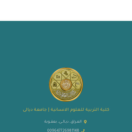
كلية التربية للعلوم الانسانية | جامعة ديالى
العـراق، ديـالــى، بعقــوبة
009647726981148