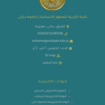
كلية التربية للعلوم الانسانية | جامعة ديالى
العـراق، ديـالــى، بعقــوبة
009647726981148
eohuman@uodiyala.edu.iq
الاحد - الخميس: 7 ص - 3 م
Sit map
ادارة النظام
البوابات الالكترونية
التعليم الالكتروني المدمج
البوابة الالكترونية للمجلات
البوابة الالكترونية لجامعة ديالى