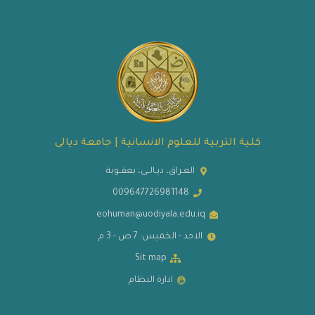
كلية التربية للعلوم الانسانية | جامعة ديالى
العـراق، ديـالــى، بعقــوبة
009647726981148
eohuman@uodiyala.edu.iq
الاحد - الخميس: 7 ص - 3 م
Sit map
ادارة النظام