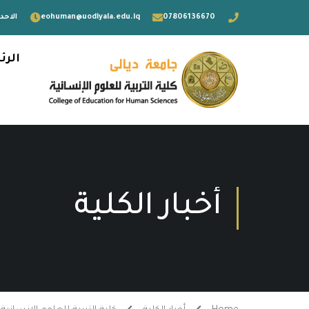
07806136670
eohuman@uodiyala.edu.iq
الاحد - 
الرئ
أخبار الكلية