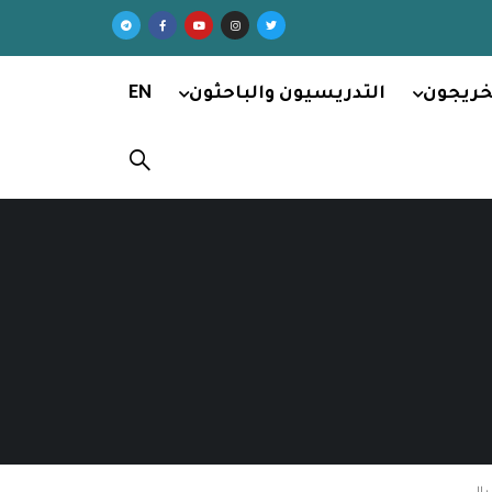
خريجون
التدريسيون والباحثون
EN