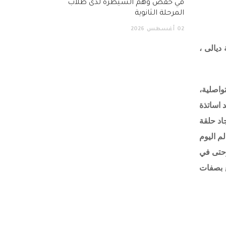
في خفض وهم السيطرة لدى طلاب
المرحلة الثانوية
02
أغسطس
2026
ديالى ،
واصلية،
 اساتذة
اد حلقة
م اليوم
وحتى في
ع بصفات