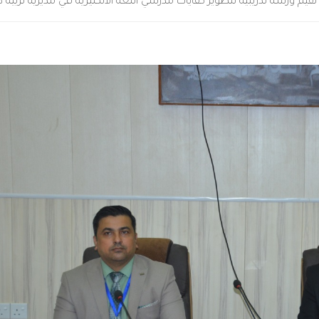
ة تقيم ورشة تدريبية لتطوير كفايات مدرسي اللغة الانكليزية في مديرية تربية د