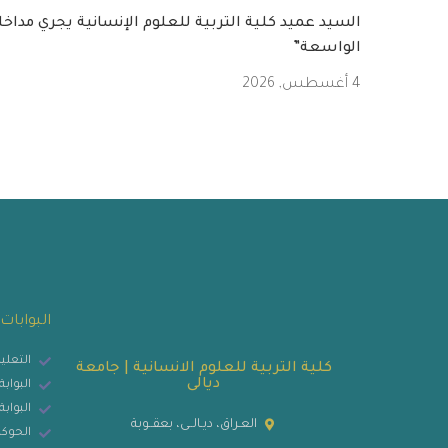
السيد عميد كلية التربية للعلوم الإنسانية يجري مداخ
الواسعة”
4 أغسطس, 2026
البوابات 
التعلي
كلية التربية للعلوم الانسانية | جامعة
ديالى
البوابة
البوابة
العـراق، ديـالــى، بعقــوبة
الحوكم