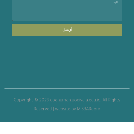
أرسل
Copyright © 2023 coehuman.uodiyala.edu.iq, All Rights
Reserved | website by MISBARcom