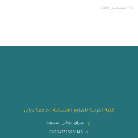
أغسطس
2026
كلية التربية للعلوم الانسانية | جامعة ديالى
العـراق، ديـالــى، بعقــوبة
009647726981148