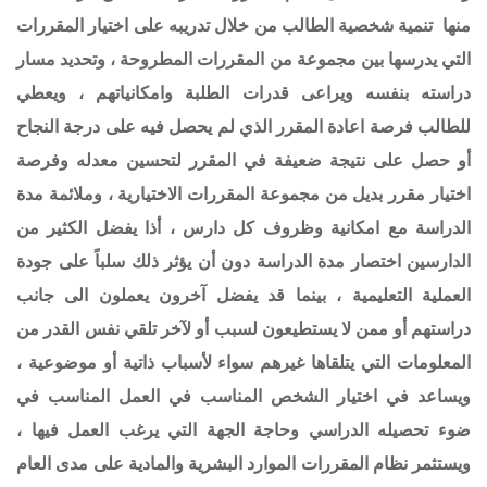
ا تنمية شخصية الطالب من خلال تدريبه على اختيار المقررات
ي يدرسها بين مجموعة من المقررات المطروحة ،
وتحديد مسار
استه بنفسه ويراعى قدرات الطلبة وامكانياتهم ،
ويعطي
الب فرصة اعادة المقرر الذي لم يحصل فيه على درجة النجاح
 حصل على نتيجة ضعيفة في المقرر
لتحسين معدله وفرصة
يار مقرر بديل من مجموعة المقررات الاختيارية ،
وملائمة مدة
دراسة مع امكانية وظروف كل دارس ، أذا يفضل الكثير من
ارسين اختصار مدة الدراسة دون أن
يؤثر ذلك سلباً على جودة
عملية التعليمية ، بينما قد يفضل آخرون يعملون الى جانب
ستهم أو ممن لا
يستطيعون لسبب أو لآخر تلقي نفس القدر من
علومات التي يتلقاها غيرهم سواء لأسباب ذاتية أو موضوعية
،
ساعد في اختيار الشخص المناسب في العمل المناسب في
ء تحصيله الدراسي وحاجة الجهة التي يرغب العمل
فيها ،
تثمر نظام المقررات الموارد البشرية والمادية على مدى العام