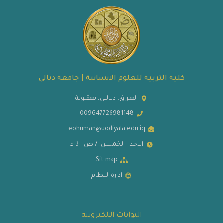
كلية التربية للعلوم الانسانية | جامعة ديالى
العـراق، ديـالــى، بعقــوبة
009647726981148
eohuman@uodiyala.edu.iq
الاحد - الخميس: 7 ص - 3 م
Sit map
ادارة النظام
البوابات الالكترونية