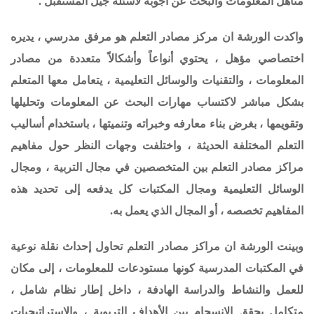
مناهل المعلومات والبحث عن أجوبة لأسئلة جيل المستقبل .
واكدت الورشة ان مركز مصادر التعلم هو مرفق مدرسي ، يديره
اختصاصي مؤهل ، يحتوي أنواعاً وأشكالاً متعددة من مصادر
المعلومات ، والتقنيات والوسائل التعليمية ، يتعامل معها المتعلم
بشكل مباشر لاكتساب مهارات البحث عن المعلومات وتحليلها
وتقويمها ، بغرض بناء معارفه وخبراته وتنميتها ، باستخدام أساليب
التعلم المختلفة الحديثة ، واختلفت وجهات النظر حول مفاهيم
مراكز مصادر التعلم بين المتخصصين في مجال التربية ، ومجال
الوسائل التعليمية ومجال المكتبات كل يدفعه إلى تحديد هذه
المفاهيم تخصصه ، أو المجال الذي يعمل به.
وبينت الورشة ان مراكز مصادر التعلم تحاول إحداث نقلة نوعية
في المكتبات المدرسية كونها مستودعات للمعلومات ، إلى مكان
للعمل والنشاط والدراسة الهادفة ، داخل إطار نظام شامل ،
متكامل يحقق الانسجام بين الأهداف التربوية ، والاستراتيجيات