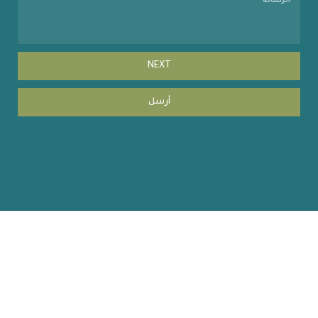
NEXT
أرسل
Copyright © 2023 coehuman.uodiyala.edu.iq, All Rights
Reserved | website by MISBARcom