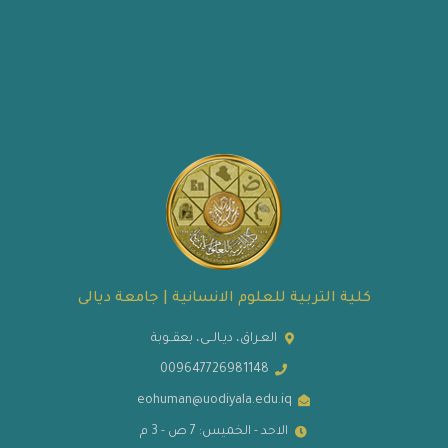
كلية التربية للعلوم الانسانية | جامعة ديالى
العـراق، ديـالــى، بعقــوبة
009647726981148
eohuman@uodiyala.edu.iq
الاحد - الخميس: 7 ص - 3 م