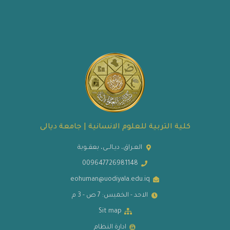
كلية التربية للعلوم الانسانية | جامعة ديالى
العـراق، ديـالــى، بعقــوبة
009647726981148
eohuman@uodiyala.edu.iq
الاحد - الخميس: 7 ص - 3 م
Sit map
ادارة النظام