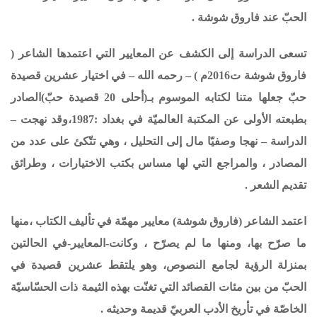
الحبّ عند فاروق شوشة
.
تسعى الدراسة إلى الكشف عن المعايير التي اعتمدها الشاعر (
فاروق شوشة ت2016م ) – رحمه الله – في اختيار عشرين قصيدة
حبّ جعلها متنا لكتابه الموسوم بـ(أحلى 20 قصيدة حبّ)الصادر
بطبعته الأولى عن المكتبة العالميّة في بغداد :1987،وقد نهجت –
الدراسة – نهجا وصفيّا مال إلى التحليل ، وهي تتّكئ على عدد من
المصادر ، والمراجع التي لها مساس بكتب الاختيارات ، وطرائق
تقديم الشعر .
اعتمد الشاعر (فاروق شوشة) معايير مهمّة في تأليف الكتاب ،منها
ما صرّح بها، ومنها ما لم يصرّح ، وكانت-المعايير-في الحالتين
بمنزلة الرؤية لجامع النصوص، وهو يلتقط عشرين قصيدة في
الحبّ من بين مئات القصائد التي تغنّت بهذه الثيمة ذات الحسّاسيّة
الخاصّة في تأريخ الأدب العربيّ قديمة وحديثه .