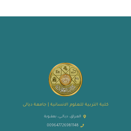
كلية التربية للعلوم الانسانية | جامعة ديالى
العـراق، ديـالــى، بعقــوبة
009647726981148