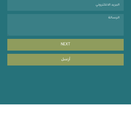
NEXT
أرسل
Copyright © 2023 coehuman.uodiyala.edu.iq, All Rights