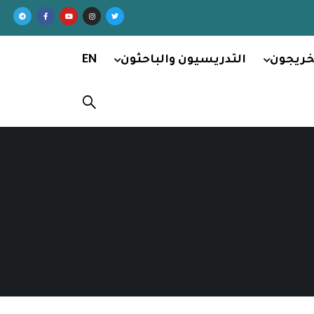
خريجون
التدريسيون والباحثون
EN