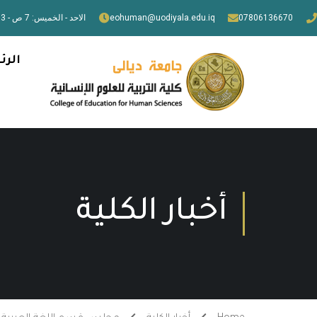
07806136670
eohuman@uodiyala.edu.iq
الاحد - الخميس: 7 ص - 3 م
الرئ
أخبار الكلية