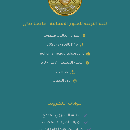
كلية التربية للعلوم الانسانية | جامعة ديالى
العـراق، ديـالــى، بعقــوبة
009647726981148
eohuman@uodiyala.edu.iq
الاحد - الخميس: 7 ص - 3 م
Sit map
ادارة النظام
البوابات الالكترونية
التعليم الالكتروني المدمج
البوابة الالكترونية للمجلات
البوابة الالكترونية لجامعة ديالى