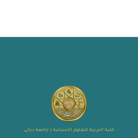
كلية التربية للعلوم الانسانية | جامعة ديالى