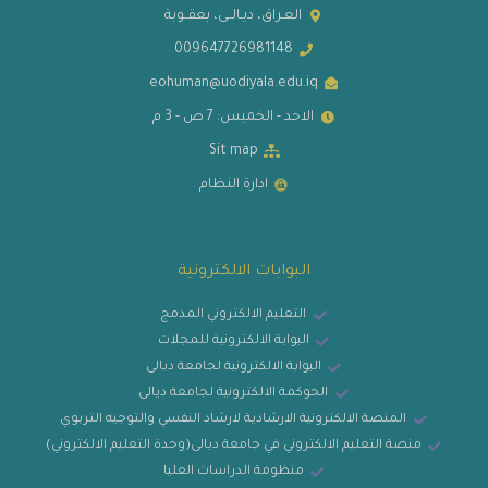
العـراق، ديـالــى، بعقــوبة
009647726981148
eohuman@uodiyala.edu.iq
الاحد - الخميس: 7 ص - 3 م
Sit map
ادارة النظام
البوابات الالكترونية
التعليم الالكتروني المدمج
البوابة الالكترونية للمجلات
البوابة الالكترونية لجامعة ديالى
الحوكمة الالكترونية لجامعة ديالى
المنصة الالكترونية الارشادية لارشاد النفسي والتوجيه التربوي
منصة التعليم الالكتروني في جامعة ديالى(وحدة التعليم الالكتروني)
منظومة الدراسات العليا