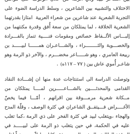
الاختلاف والتشبيه بين الشاعرين
، وسلط الدراسة الضوء على
التجربة الشعرية عند شاعرين من شعراء العربية امتازا بقدرتهما
الشعرية الخلاقة ، لما يمتلكان من سعة أُفق وقدرة مكنتهما من
إلبـــاس الألــفاظ خصائص ومقومات فنــــية تنماز بالفـــرادة
والخصـــوبة والثــــــــراء ، والشـــاعـران همــــــا لبيـــــد بن
ربيعة العامري ، وهو شـــــاعر مخضـــرم ، والآخر ذو الرمة وهو
شاعـر أُموي عاش بين ( ٧٧ – ١١٧ه) .
وتوصلت الدراسة الى استنتاجات عدة منها ان
إشـــادة النقاد
القدامى والمحدثــــين بالشـــاعـــــرين لمــــا يمتلكان من
مــكانة شعرية مرمـــوقة بين اقرانهم ، أمّـــا فيما يخصّ
الأغــــراض فـــيتفــق الشاعران في كثرة الوصف ، وقلّة المدح
والهجاء ،ويتغلب لبيد في كثرة الفخر على ذي الرمة ،كما تغلب
عليه في الحكمة، في حين يتغلب ذو الرمة على لبيـــــد في