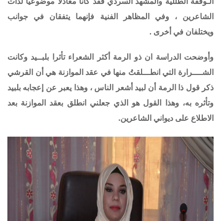
الـوقفة الطللية والمشهد السردي فقد كانا معادلاً موضوعياً لذات
الشاعرين ، وفي المظاهر الفنية فإنهما يتفقان في جوانب
ويختلفان في أخرى .
وأوضحت الدراسة ان ذو الرمة أكثر الشعراء تأثرا بلبــيد وكانت
الشــــرارة التي انطـــلقتُ منها في عقد الموازنة هي أن القرشي
ذكر قول ذا الرمة أن لبيد أشعر الناس ، وهذا يعبر عن إعجابه بلبيد
وتأثره به، وهذا القول هو الذي جعلني انطلق بعقد الموازنة بعد
الاطلاع على ديواني الشاعرين.