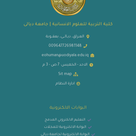
كلية التربية للعلوم الانسانية | جامعة ديالى
العـراق، ديـالــى، بعقــوبة
009647726981148
eohuman@uodiyala.edu.iq
الاحد - الخميس: 7 ص - 3 م
Sit map
ادارة النظام
البوابات الالكترونية
التعليم الالكتروني المدمج
البوابة الالكترونية للمجلات
البوابة الالكترونية لجامعة ديالى