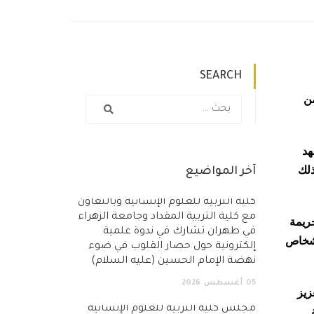
SEARCH
ن
 العالم المسار العالمي نحو السلام وتحقيق الهدف 16. شهد
نذ اعتماد خطة عام 2030، ويرجع ذلك
آخر المواضيع
كلية التربية للعلوم الإنسانية وبالتعاون
مع كلية التربية المقداد وجامعة الزهراء
جريمة
في طهران تشارك في ندوة علمية
لأشخاص
إلكترونية حول حصار القلوب في ضوء
نهضة الإمام الحسين (عليه السلام)
05
أغسطس
2026
زيز
مجلس كلية التربية للعلوم الإنسانية