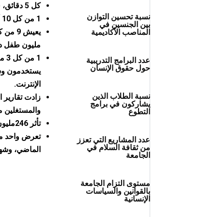
كل 5 دقائق، في مكان ما في العالم، يُقتل طفل بالعنف
نسبة تحسين التوازن
1 من كل 10 أطفال يتعرضون للإيذاء الجنسي قبل سن 18 عامًا.
بين الجنسين في
المناصب الأكاديمية
مليون طفل دو
عدد البرامج التدريبية
حول حقوق الإنسان
يستخدمون وسا
الإنترنت.
نسبة الطلاب الذين
زادت تقارير ا
يشاركون في برامج
والمستغلين من مليون في ع
التطوع
تأثر 246مليون طفل في جميع أنحاء العالم بالعنف المرتبط بالمدرسة كل عام.
تعرض واحد من
عدد المشاريع التي تعزز
من ثقافة السلام في
الماضي، وشهد واحد على ال
الجامعة
مستوى التزام الجامعة
بالقوانين والسياسات
الإنسانية