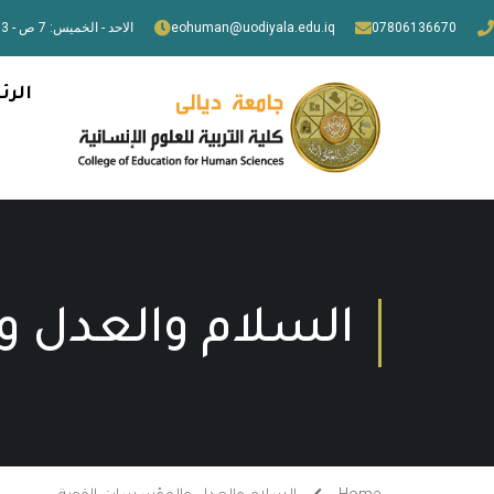
07806136670
eohuman@uodiyala.edu.iq
الاحد - الخميس: 7 ص - 3 م
الرئ
السلام والعدل 