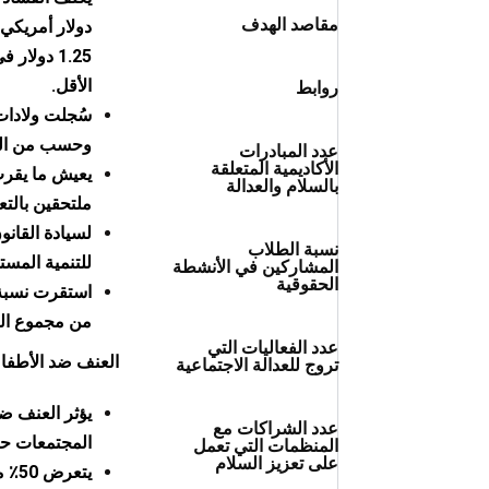
مقاصد الهدف
دولار أمريكي
الأقل.
روابط
وحسب من الول
عدد المبادرات
الأكاديمية المتعلقة
بالسلام والعدالة
ملتحقين بالتع
لسيادة القانو
نسبة الطلاب
للتنمية المست
المشاركين في الأنشطة
الحقوقية
من مجموع الس
عدد الفعاليات التي
العنف ضد الأطفا
تروج للعدالة الاجتماعية
يؤثر العنف ض
عدد الشراكات مع
المجتمعات حوالي 7 تريليون دولا
المنظمات التي تعمل
على تعزيز السلام
يتعرض 50٪ من أطفال العالم للعنف كل عام.