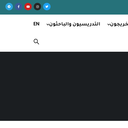
خريجون
التدريسيون والباحثون
EN