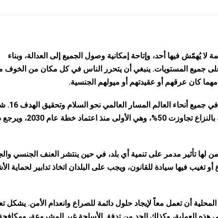
 مسالمة لا يُهمّش فيها أحد، وإتاحة إمكانية وصول الجميع إلى العدالة، وبناء
ى جميع المستويات. ينبغي أن يتحرر الناس في كل مكان من الخوف م
هما كان عرقهم أو عقيدتهم أو ميولهم الجنسية.
مع ذلك، تعرقل النزاعات العنيفة المستمرة والجديدة في جميع أنحاء
عام 2022 زيادة مفزعة في وفيات المدنيين المرتبطة بالنزاع تجاوزت 50%، وهي الأولى م
من لها تأثير مدمر على تنمية أي بلد، في حين ينتشر العنف الجنسي وال
أو تغيب فيها سيادة للقانون، ويجب على البلدان اتخاذ تدابير لحماية ا
حلية أن تعمل معاً لإيجاد حلول دائمة للصراع وانعدام الأمن. يشكل تع
ي هذه العملية، وكذلك الحد من تدفق الأسلحة غير المشروعة، ومكافحة