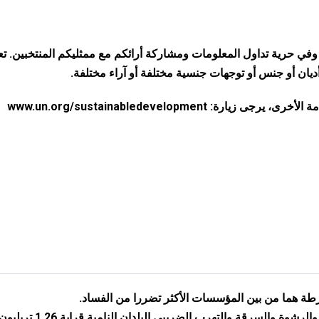
ي حرية تداول المعلومات ومشاركة أرائكم مع ممثليكم المنتخبين. تع
ديان أو جنس أو توجهات جنسية مختلفة أو آراء مختلفة.
www.un.org/sustainabledevelopment
طة هما من بين المؤسسات الأكثر تضررا من الفساد.
يكلف الفساد والرشوة والسرقة والتهرب الضريبي البلدان النامية قرابة 1.26 تريلي