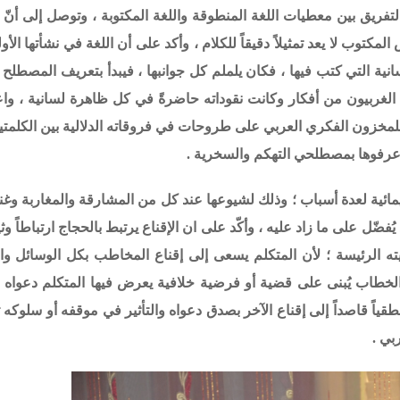
ريق بين معطيات اللغة المنطوقة واللغة المكتوبة ، وتوصل إلى أنّ أث
المكتوب لا يعد تمثيلاً دقيقاً للكلام ، وأكد على أن اللغة في نشأتها الأ
ة التي كتب فيها ، فكان يلملم كل جوانبها ، فيبدأ بتعريف المصطلح 
ه الغربيون من أفكار وكانت نقوداته حاضرةً في كل ظاهرة لسانية ، وا
للمخزون الفكري العربي على طروحات في فروقاته الدلالية بين الكلمتين
ئل عرفوها بمصطلحي التهكم والسخرية .
مائية لعدة أسباب ؛ وذلك لشيوعها عند كل من المشارقة والمغاربة وغن
يُفضّل على ما زاد عليه ،
و
أكّد على ان الإقناع يرتبط بالحجاج ارتباطاً وثيق
ته الرئيسة ؛ لأن المتكلم يسعى إلى إقناع المخاطب بكل الوسائل وا
طاب يُبنى على قضية أو فرضية خلافية يعرض فيها المتكلم دعواه 
طقياً قاصداً إلى إقناع الآخر بصدق دعواه والتأثير في موقفه أو سلوكه 
بي .