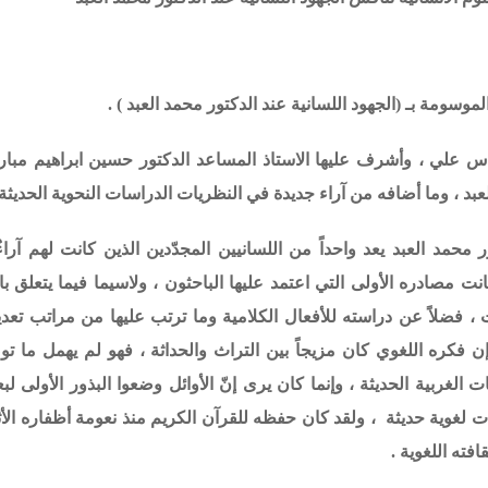
لموسومة بـ (
الجهود اللسانية عند الدكتور محمد العبد
) .
س علي ، وأشرف عليها الاستاذ المساعد الدكتور حسين ابراهيم مبار
عبد
، وما أضافه من آراء جديدة في النظريات الدراسات النحوية الحديثة 
حمد العبد يعد واحداً من اللسانيين المجدّدين الذين كانت لهم آراءٌ
نت مصادره الأولى التي اعتمد عليها الباحثون ، ولاسيما فيما يتعلق با
ت ، فضلاً عن دراسته للأفعال الكلامية وما ترتب عليها من مراتب تعدي
وإن فكره اللغوي كان مزيجاً بين التراث والحداثة ، فهو لم يهمل ما تو
ات الغربية الحديثة ، وإنما كان يرى إنّ الأوائل وضعوا البذور الأولى 
ت لغوية حديثة ، ولقد كان حفظه للقرآن الكريم منذ نعومة أظفاره الأثر
افته اللغوية .