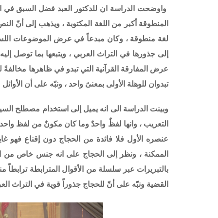
واوضحت الدراسة ان للدكتور العبد فضل السبق في التف
المنطوقة أكبر من اللغة المكتوبة ،
و
يذهب إلى أنّ النص 
لغة منطوقة ،
و
كان مبدعاً في عرض الموضوعات اللساني
إلى جذورها في التراث العربي ، ويتبعها بما توصل إلي
عرض المفارقة القرآنية التي تبدو في ظاهرها مخالفةً 
تبدوان للوهلة الأولى بمعنىً واحد ، ونبّه على أن الأوا
وبينت الدراسة الى انه يميل إلى استخدام مصطلح السي
التعريب ، وانها لفظٌ واحدٌ وما كان مكونٌ من لفظ واحد 
عنصره الأول فلا فائدة من الحجاج دون إقناع فهو غاي
الممكنة ،
و
نظر إلى الحجاج على انه جنس خاص من الخ
بالتبريرات عبر سلسلة من الأقوال المترابطة ترابطاً من
القضية ونبّه على أنّ للحجاج جذوراً قوية في التراث العر