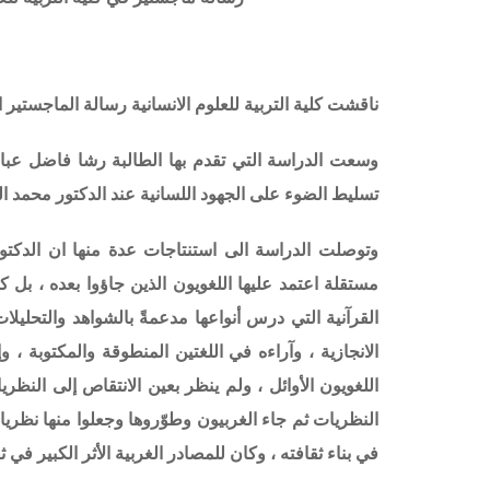
ناقشت كلية التربية للعلوم الانسانية رسالة الماجستير ا
وسعت الدراسة التي تقدم بها الطالبة رشا فاضل عبا
تسليط الضوء على
الجهود اللسانية عند الدكتور محمد ال
وتوصلت الدراسة الى استنتاجات عدة منها ان الدكتور م
مستقلة اعتمد عليها اللغويون الذين جاؤوا بعده ، بل كا
القرآنية التي درس أنواعها مدعمةً بالشواهد والتحليلا
الانجازية ، وآراءه في اللغتين المنطوقة والمكتوبة ، 
اللغويون الأوائل ، ولم ينظر بعين الانتقاص إلى النظري
النظريات ثم جاء الغربيون وطوّروها وجعلوا منها نظريا
في بناء ثقافته ، وكان للمصادر الغربية الأثر الكبير في ثق