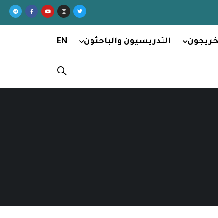
خريجون
التدريسيون والباحثون
EN