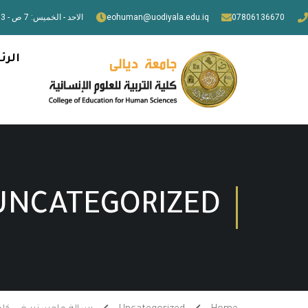
07806136670
eohuman@uodiyala.edu.iq
الاحد - الخميس: 7 ص - 3 م
الرئ
UNCATEGORIZED