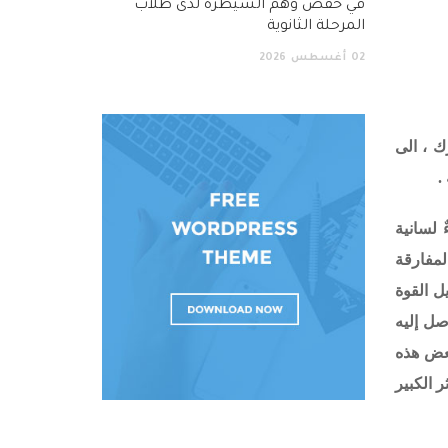
في خفض وهم السيطرة لدى طلاب
المرحلة الثانوية
02
أغسطس
2026
ك ، الى
.
 لسانية
لمفارقة
ل القوة
صل إليه
لبعض هذه
 الكبير