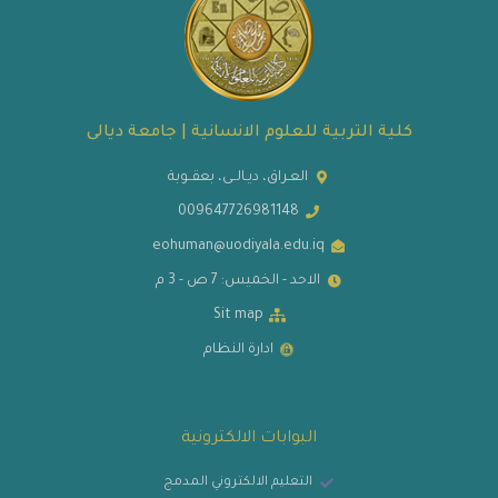
كلية التربية للعلوم الانسانية | جامعة ديالى
العـراق، ديـالــى، بعقــوبة
009647726981148
eohuman@uodiyala.edu.iq
الاحد - الخميس: 7 ص - 3 م
Sit map
ادارة النظام
البوابات الالكترونية
التعليم الالكتروني المدمج