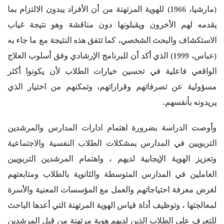
(مارشيا، 1966) للهوية المرتهنة من أن الأفراد يبدون الالتزام بما
يقدمه لهم الأخرون ويقبلونها دون مناقشة وهو نتيجة غياب
الاستكشاف والبحث الشخصي، كما تتفق هذه النتيجة مع ما جاء به
(عباس، 1999) الذي أكد أن للبرنامج الإرشادي وفق أسلوب العلاج
الواقعي فاعلية في تحسين خيارات الطلاب لأن يكونوا أكثر
مسؤولية عن تصرفاتهم وقراراتهم، وتمكنهم من اختيار الذي
يريدونه بأنفسهم.
وأوصت الدراسة بضرورة اهتمام ادارات المدارس والمرشدين
التربويين في المدارس بمشكلات الطلاب النفسية والاجتماعية
وتعزيز الهوية الإيجابية لديهم ،
و
اهتمام المرشدين التربويين
العاملين في المدارس المتوسطة والثانوية بالطلاب ومتابعتهم
لغرض معرفة احتياجاتهم والعمل مع المؤسسات المعنية والأسرة
لمعالجتها ،
و
توظيف أداة قياس الهوية المرتهنة التي أعدها الباحث
للتعرف على الطلاب الذين لديهم هوية مرتهنة من قبل المرشدين