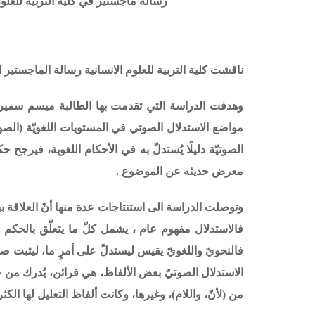
رسالة ماجستير في كلية التربية للعلوم
ناقشت كلية التربية للعلوم الانسانية رسالة الماجستير ا
وهدفت الدراسة التي تقدمت بها الطالبة ميسم سمير
مواضع الاستدلال الصوتي في المستويات اللغويّة (الصوتيّ
الصوتيّة دليلًا يُستدلّ به في الأحكام اللغوية، فيرجح
معرض حديثه عن الموضوع
.
وتوصلت الدراسة الى استنتاجات عدة منها
أنّ العلاقة 
فالاستدلال مفهوم عام ، يشمل كلّ ما يتعلّق بالحكم 
فالنحويّ واللغويّ يقيس ليستدلّ على أمرٍ ما، ليثبت صحّ
الاستدلال الصوتيّ بعض الألفاظ، هي قرائن، يُدرك من خلال
من (لأنّ، واللام)، وغيرها، وكانت ألفاظ التعليل لها الك