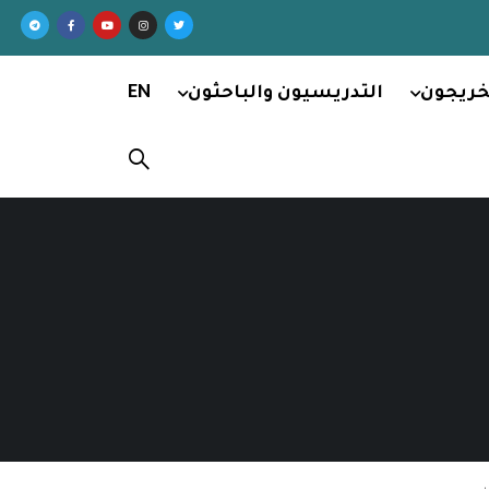
خريجون
التدريسيون والباحثون
EN