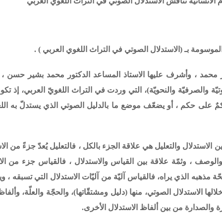
 الانسانية تناقش الاستدلال الصوتي في التراث اللغوي العربي
لموسومة بـ (
الاستدلال الصوتي في التراث اللغوي العربي
) .
 محمد ، وأشرف عليها الاستاذ المساعد الدكتور محمد بشير حسن ،
ة والصرفيّة والنحويّة)، التي وردت في التراث اللغويّ العربي، إذ تكون
 حكمٌ على حكم ، أو يضعّف موضع ما بالدليل الصوتي الذي يستدلّ به الل
بين الاستدلال والتعليل هي علاقة الجزء بالكل ، فالتعليل يُعدّ جزءً من الا
والوصف ، وثمّة علاقة بين القياس والاستدلال ، فالقياس جزء من الا
ة مذهبه الذي يراه، فالقياس آليّة من آليّات الاستدلال التي تسبقه ، و
ها الاستدلال الصوتي، منها (دليل ومشتقّاتها)، والحجّة والعلّة، وألفاظ
ثرة والصدارة من بين ألفاظ الاستدلال الأخرى.