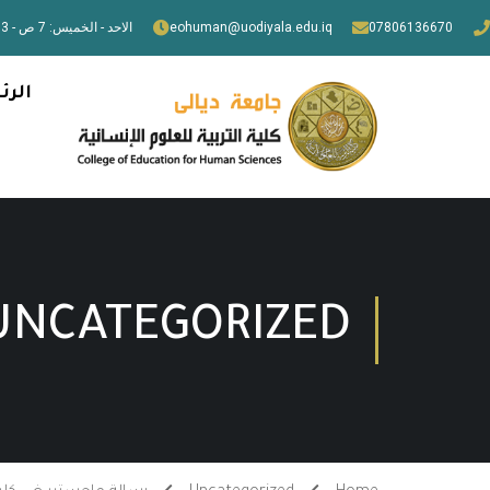
07806136670
eohuman@uodiyala.edu.iq
الاحد - الخميس: 7 ص - 3 م
الرئ
UNCATEGORIZED