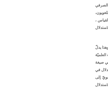
 الصرفي
لغويون،
لقياس ،
استدلال
هذا يدلّ
لعلميّة
في صيغة
دلال في
ويّ إلى
استدلال