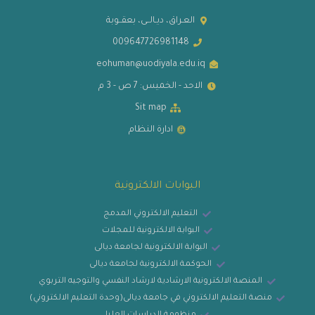
العـراق، ديـالــى، بعقــوبة
009647726981148
eohuman@uodiyala.edu.iq
الاحد - الخميس: 7 ص - 3 م
Sit map
ادارة النظام
البوابات الالكترونية
التعليم الالكتروني المدمج
البوابة الالكترونية للمجلات
البوابة الالكترونية لجامعة ديالى
الحوكمة الالكترونية لجامعة ديالى
المنصة الالكترونية الارشادية لارشاد النفسي والتوجيه التربوي
منصة التعليم الالكتروني في جامعة ديالى(وحدة التعليم الالكتروني)