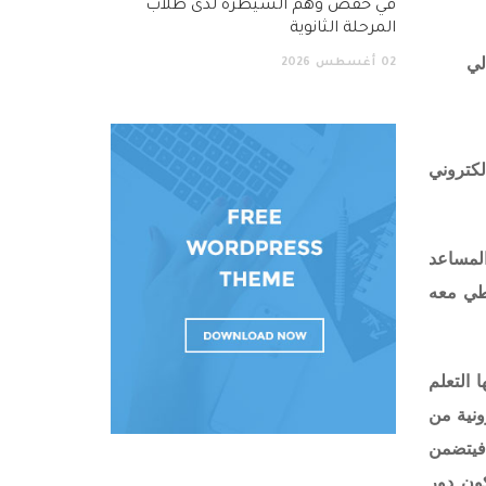
في خفض وهم السيطرة لدى طلاب
المرحلة الثانوية
لي
02
أغسطس
2026
الكتروني
المساعد
اطي معه
 التعلم
ونية من
 فيتضمن
كون دور