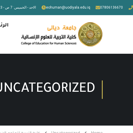
07806136670
eohuman@uodiyala.edu.iq
الاحد - الخميس: 7 ص - 3 م
الرئ
UNCATEGORIZED