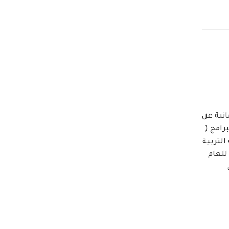
انية عن
رامج (
التربية
للعام
ى