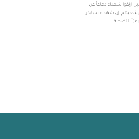
لذين ارتقوا شهداء دفاعاً عن
شعبهم. إن شهداء سبايكر
مزاً للتضحية …