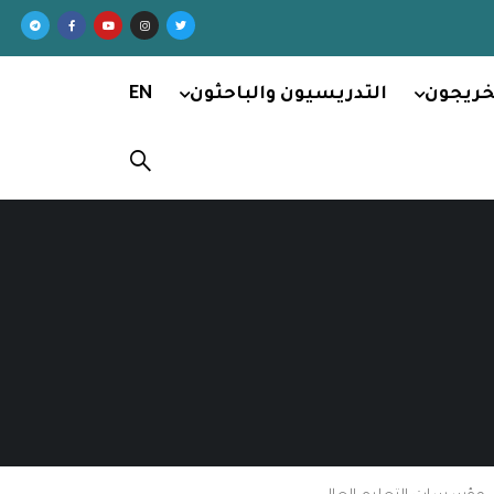
خريجون
التدريسيون والباحثون
EN