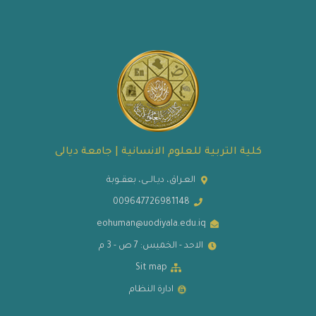
كلية التربية للعلوم الانسانية | جامعة ديالى
العـراق، ديـالــى، بعقــوبة
009647726981148
eohuman@uodiyala.edu.iq
الاحد - الخميس: 7 ص - 3 م
Sit map
ادارة النظام