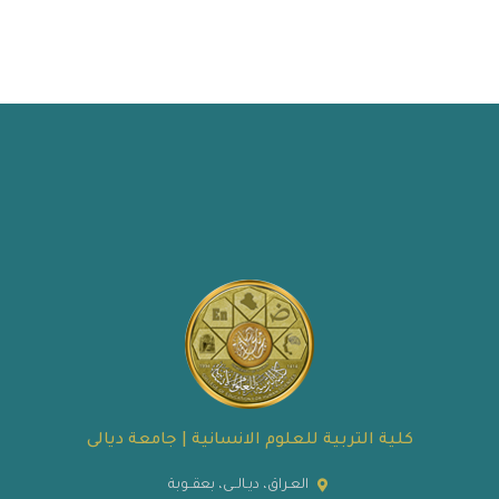
كلية التربية للعلوم الانسانية | جامعة ديالى
العـراق، ديـالــى، بعقــوبة