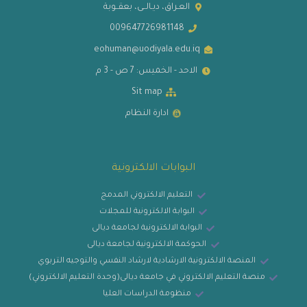
العـراق، ديـالــى، بعقــوبة
009647726981148
eohuman@uodiyala.edu.iq
الاحد - الخميس: 7 ص - 3 م
Sit map
ادارة النظام
البوابات الالكترونية
التعليم الالكتروني المدمج
البوابة الالكترونية للمجلات
البوابة الالكترونية لجامعة ديالى
الحوكمة الالكترونية لجامعة ديالى
المنصة الالكترونية الارشادية لارشاد النفسي والتوجيه التربوي
منصة التعليم الالكتروني في جامعة ديالى(وحدة التعليم الالكتروني)
منظومة الدراسات العليا