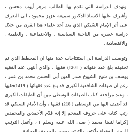
وتهدف الدراسة التي تقدم بها الطالب مزهر أيوب محسن ،
وأشرف عليها الاستاذ الدكتور سميعة عزيز محمود ، الى
التعرف
على أثر الإمام السُبكي الذي يعد أحد علماء هذا القرن من خلال
دراسة عصره من الناحية السياسية , والاجتماعية , والعلمية ,
والاقتصادية .
وتوصلت الدراسة الى استنتاجات عدة منها ان المخطط الذي تم
تحقيقه بلغ عدد فقهائه ( 1201) فقيها ، والذي أنتهى عند الفقيه
يوسف بن شيخ الشيوخ صدر الدين أبي الحسن محمد بن عمر ،
رغم ان طبقات الشافعية الكبرى قد بلغ عدد فقهائها ( 1419)فقيها
، وعند مراجعة كتاب الطبقات الوسطى تبين أن الطبقات الكبرى
قد أضيف اليها من الوسطى ( 218) فقيها ، وأن الأمام السبكي قد
رتب كتابه على حروف المعجم إلا إنه قدًم الأحمدين والمحمدين
إكراما لنبينا محمد ( صلى الله عليه وسلم ) ، وأغفل الترتيب
الزمني للفقهاء وأكتفى بالترتيب حسب الحروف الهجائية .