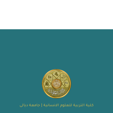
كلية التربية للعلوم الانسانية | جامعة ديالى