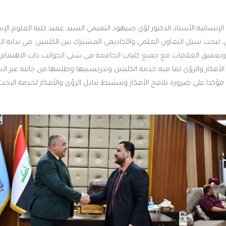
 الإنسانية الأستاذ الدكتور لؤي صيهود التميمي السيد عميد كلية العلوم الإ
ني، لبحث سبل التعاون العلمي والأكاديمي المشترك بين الكليتين .في بداية الل
ر وتعميق العلاقات مع جميع كليات الجامعة في شتى الجوانب ذات الاهتمام
أفكار والرؤى لما فيه خدمة الكليتين وتدريسييها وطلبتها.من جانبه عبر ال
مؤكدا على ضرورة تلاقح الأفكار وتنشيط تبادل الرؤى والأفكار لخدمة البحث