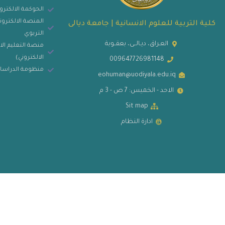
الحوكمة الالكترو
المنصة الالكتروني
كلية التربية للعلوم الانسانية | جامعة ديالى
التربوي
العـراق، ديـالــى، بعقــوبة
منصة التعليم الا
الالكتروني)
009647726981148
منظومة الدراسات
eohuman@uodiyala.edu.iq
الاحد - الخميس: 7 ص - 3 م
Sit map
ادارة النظام