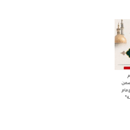
م
ضمن
إمام
ة”