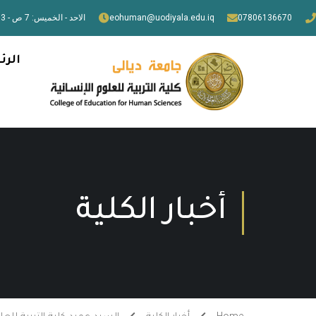
07806136670
eohuman@uodiyala.edu.iq
الاحد - الخميس: 7 ص - 3 م
الرئ
أخبار الكلية