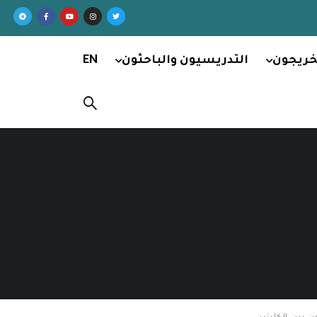
خريجون
التدريسيون والباحثون
EN