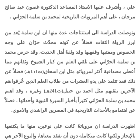
علي ، وأشرف عليها الاستاذ المساعد الدكتورة غصون عبد صالح
مرجان ، على أهم المرويات التاريخية لمحمد بن سلمة الحرَاني .
وتوصلت الدراسة الى استنتاجات عدة منها
ان ابن سلمة يُعد من
ابرز الرواة الثقات فضلاً عن كونه محدّث حرّان على وجه
الخصوص ومفتيها وفقهيها وقد وثقهُ أهل الحديث،
وقد حرص محمد
بن سلمة الحرّاني على تلقي العلم من كبار الشيوخ وثقاتهم مما
أعطى مصداقية أكثر لمروياتهِ مثل ابن اسحاق(ت151هـ) فضلاً عن
ذلك فقد تتلمذ على يدهِ العشرات من طلاب العلم الذين عُرفوا هم
الآخرين بثقتهم مثل احمد بن حنبل(ت241هـ) وغيره ، وقد اهتم
محمد بن سلمة الحرّاني كثيراً بأخبار السيرة النبوية وأحداثها ، فضلاً
عن اهتمامهِ بالأحداث التاريخية في العصرين الراشدي والاموي.
اظهرت الدراسة ان مروياتهُ كانت على نوعين، منها ما يكتنفها
بالإيجاز ولكنها كانت متكاملة دون أن تفقد معناها، والنوع الآخر هي