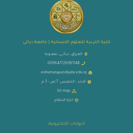
كلية التربية للعلوم الانسانية | جامعة ديالى
العـراق، ديـالــى، بعقــوبة
009647726981148
eohuman@uodiyala.edu.iq
الاحد - الخميس: 7 ص - 3 م
Sit map
ادارة النظام
البوابات الالكترونية