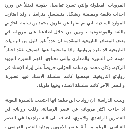
المرويات المطولة والتي تسرد تفاصيل طويلة فضلاً عن ورود
احداث دقيقة ومفصلة وبشكل متسلسلٍ مترابط ، وقد امتازت
الموارد السندية التي تم نقلها عن طريق محمد بن سلمة الحرّاني
بالثقة والموضوعية ، وتبين من خلال اطلاعنا على مروياتهِ في
بعض المصادر التاريخية المتقدمة ان عدداً غير قليل من الروايات
التاريخية قد تفرد بروايتها، واذا ما تخلينا عنها فسوف نفقد اخباراً
مهمة في السيرة والمغازي والتي نحتاجها لفهم السيرة النبوية
الزكية،
وكان محمد بن سلمة الحرّاني حريصاً على إيراد الإسناد في
رواياتهِ التاريخية، فبعضها كانت سلسلة الاسناد فيها قصيرة،
والبعض الآخر كانت سلسلة الاسناد وفيها طويلة.
وبينت الدراسة ان روايات ابن سلمة انها اختصت بالسيرة النبوية،
اذ جاءت اكثر مروياتهِ عن عصر الرسالة، وقلت رواياتهِ في
العصرين الراشدي والاموي، اضافة الى قلة تواجدها في العصر
العباسي بالرغم من أنهُ عاصر الامويين وبداية العصر العباسي ،