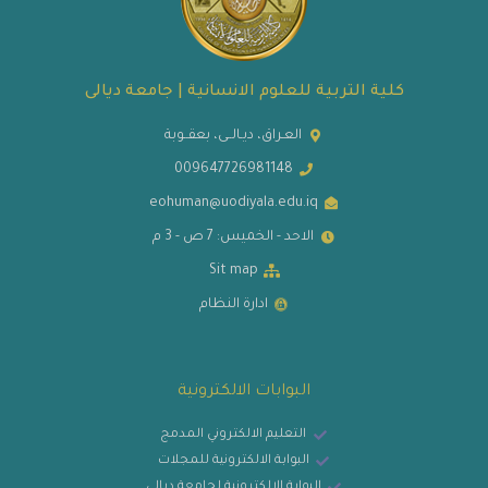
كلية التربية للعلوم الانسانية | جامعة ديالى
العـراق، ديـالــى، بعقــوبة
009647726981148
eohuman@uodiyala.edu.iq
الاحد - الخميس: 7 ص - 3 م
Sit map
ادارة النظام
البوابات الالكترونية
التعليم الالكتروني المدمج
البوابة الالكترونية للمجلات
البوابة الالكترونية لجامعة ديالى