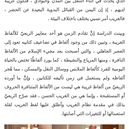
الذي يحدث في أثناء التنقل بين المدن والبوادي ، فتكون غريبة
لديهم ، إذ إن اليمن من القبائل البدوية البعيدة عن الحضر ،
فالغريب أمر نسبي يختلف باختلاف البيئة .
وبينت الدراسة إنَّ تقادم الزمن هو أحد معايير الربعيّ للألفاظ
الغريبة ، وتبين ذلك من وجود ألفاظ في تضاعيف كتابيه تعود إلى
العصر الجاهلي ، والتي أصبحت بعد مجيء الإسلام من الألفاظ
النافرة ، ومنها المرياع والنشيطة ، كما يورد ألفاظًا تختص بالحياة
اليومية للفرد كألفاظ الملابس ووسائل النقل والمسكن ، مما هُجر
ألفاظه ولم يستعمل في زمن تأليفه للكتابين ، وإنَّ ما أورده
الربعيّ من ألفاظ غريبة هي ليست من الألفاظ المتنافرة الحروف
أو المستقبحة ، وإنما هي من الغريب الحسن ، فقد صرّح الربعيّ
بذلك في مقدمة نظام الغريب وأطلق عليها لفظ الغريب لقلة
استعمالها أو للتغيرات التي أصابتها.