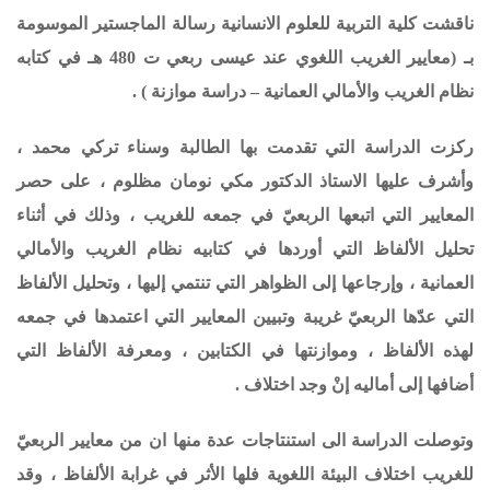
ناقشت كلية التربية للعلوم الانسانية رسالة الماجستير الموسومة
بـ (
معايير الغريب اللغوي عند عيسى ربعي ت 480 هـ في كتابه
نظام الغريب والأمالي العمانية
– دراسة موازنة ) .
ركزت الدراسة التي تقدمت بها الطالبة وسناء تركي محمد ،
وأشرف عليها الاستاذ الدكتور مكي نومان مظلوم ،
على حصر
المعايير التي اتبعها الربعيّ في جمعه للغريب ، وذلك في أثناء
تحليل الألفاظ التي أوردها في كتابيه نظام الغريب والأمالي
العمانية ، وإرجاعها إلى الظواهر التي تنتمي إليها ، وتحليل الألفاظ
التي عدّها الربعيّ غريبة وتبيين المعايير التي اعتمدها في جمعه
لهذه الألفاظ ، وموازنتها في الكتابين ، ومعرفة الألفاظ التي
أضافها إلى أماليه إنْ وجد اختلاف .
وتوصلت الدراسة الى استنتاجات عدة منها ان
من معايير الربعيّ
للغريب اختلاف البيئة اللغوية فلها الأثر في غرابة الألفاظ ، وقد