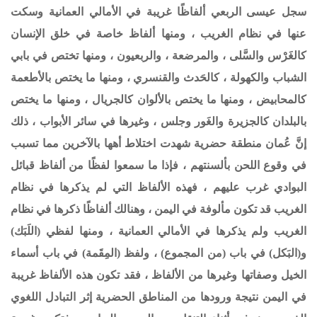
سجل عيسى الربعي ألفاظًا غريبة في الأمالي العمانية وسكت
عنها في نظام الغريب ، ومنها ألفاظ خاصة في خلق الإنسان
كالغَرْس والسَّلى ، والمرضعة ، والربعيون ، ومنها تختص في بابي
الشباب والكهولة ، كالحَدث والقنسري ، ومنها ما يختص بالأطعمة
كالمحابيض ، ومنها ما يختص بالألوان كالجريال ، ومنها ما يختص
بالبلدان كالجزيرة والغَور وجلس ، وغيرها في سائر الأبواب ، ذلك
إنَّ عُمان منطقة حضرية شهدت اختلاط أهها بالآخرين مما تسبب
في وقوع اللحن بألسنتهم ، فإذا ما سمعوا لفظًا من ألفاظ قبائل
البوادي غرب عليهم ، فهذه الألفاظ التي لم يذكرها في نظام
الغريب قد تكون مألوفة في اليمن ، وهنالك ألفاظًا ذكرها في نظام
الغريب ولم يذكرها في الأمالي العمانية ، ومنها لفظي (اللَبَك)
و(البَكل) في باب (من المجموع) ، ولفظ (المِقَمة) في باب أسماء
الخيل وصفاتها وغيرها من الألفاظ ، فقد تكون هذه الألفاظ غريبة
في اليمن نتيجة ورودها من المناطق الحضرية إثر التبادل اللغوي