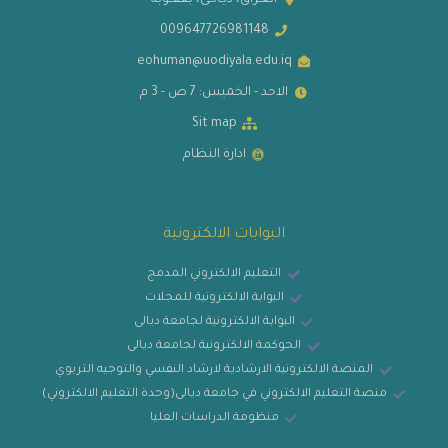
العـراق، ديـالــى، بعقــوبة
009647726981148
eohuman@uodiyala.edu.iq
الاحد - الخميس: 7 ص - 3 م
Sit map
ادارة النظام
البوابات الالكترونية
التعليم الالكتروني المدمج
البوابة الالكترونية للمجلات
البوابة الالكترونية لجامعة ديالى
الحوكمة الالكترونية لجامعة ديالى
المنصة الالكترونية الارشادية لارشاد النفسي والتوجيه التربوي
منصة التعليم الالكتروني في جامعة ديالى(وحدة التعليم الالكتروني)
منظومة الدراسات العليا